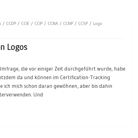
A
CCDP
CCIE
CCIP
CCNA
CCNP
CCSP
Logo
on Logos
 Umfrage, die vor einiger Zeit durchgeführt wurde, habe
rotzdem da und können im Certification-Tracking
 ich mich schon daran gewöhnen, aber bis dahin
iterverwenden. Und