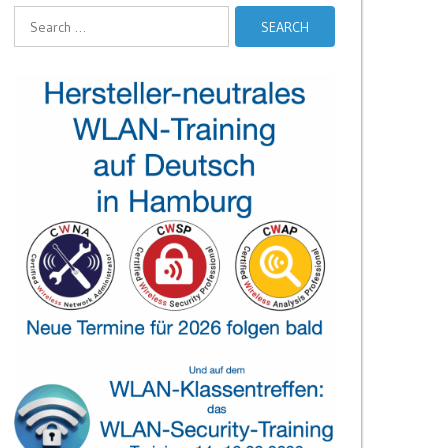
Search
for: