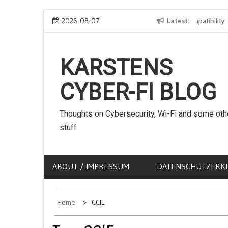
Skip
We can use Emojis in SSIDs! – The Client Compatibility
2026-08-07
Latest
Ca
to
content
KARSTENS
CYBER-FI BLOG
Thoughts on Cybersecurity, Wi-Fi and some oth
stuff
ABOUT / IMPRESSUM
DATENSCHUTZERK
Home
CCIE