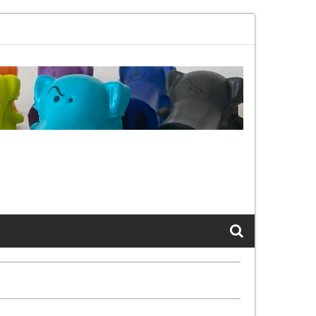
2.11bx, again, and again …
The Cats of LinkedIn