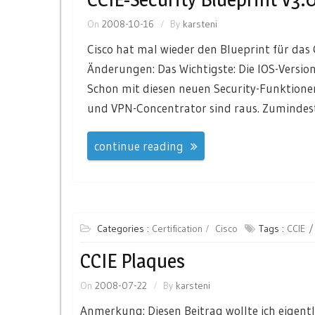
On
2008-10-16
By
karsteni
Cisco hat mal wieder den Blueprint für das 
Änderungen: Das Wichtigste: Die IOS-Version
Schon mit diesen neuen Security-Funktione
und VPN-Concentrator sind raus. Zumindest
continue reading
Categories :
Certification
Cisco
Tags :
CCIE
CCIE Plaques
On
2008-07-22
By
karsteni
Anmerkung: Diesen Beitrag wollte ich eigent