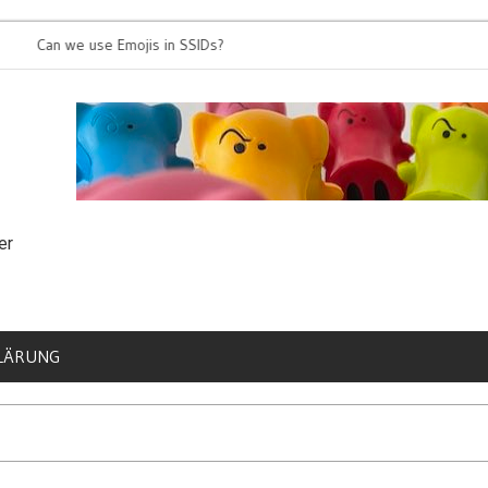
n we use Emojis in SSIDs?
It’s time for 80
er
LÄRUNG