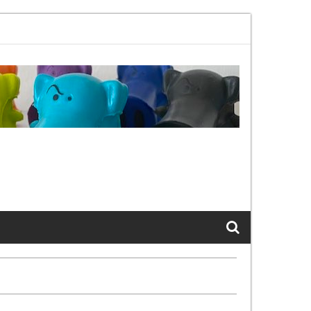
1bx, again, and again …
The Cats of LinkedIn