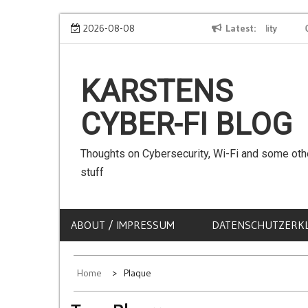
Skip
We can use Emojis in SSIDs! – The Client Compatibility
2026-08-08
Latest
Can w
to
content
KARSTENS
CYBER-FI BLOG
Thoughts on Cybersecurity, Wi-Fi and some oth
stuff
ABOUT / IMPRESSUM
DATENSCHUTZERK
Home
Plaque