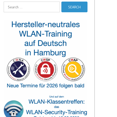
Search
for: