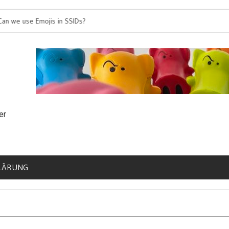
e use Emojis in SSIDs?
It’s time for 802.1
er
LÄRUNG