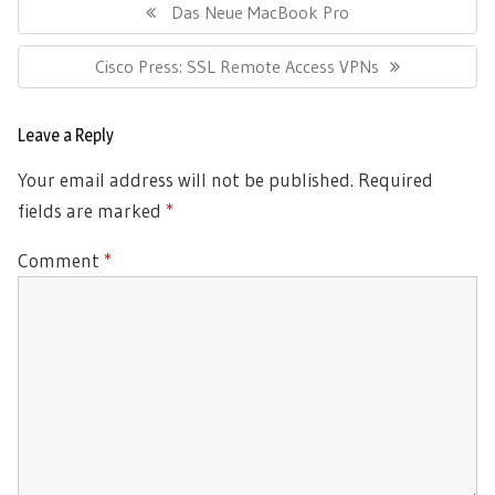
navigation
Previous
Das Neue MacBook Pro
Post:
Next
Cisco Press: SSL Remote Access VPNs
Post:
Leave a Reply
Your email address will not be published.
Required
fields are marked
*
Comment
*