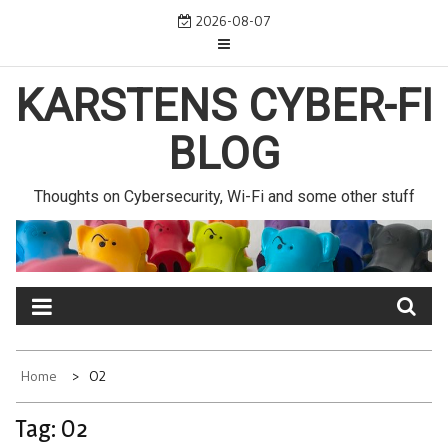
Skip
2026-08-07
to
content
KARSTENS CYBER-FI
BLOG
Thoughts on Cybersecurity, Wi-Fi and some other stuff
Home
O2
Tag:
O2