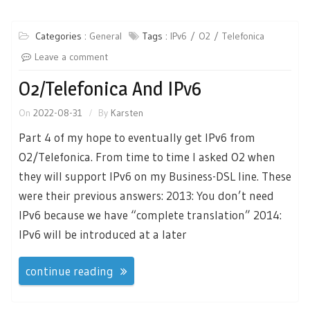
Categories :
General
Tags :
IPv6
O2
Telefonica
Leave a comment
O2/Telefonica And IPv6
On
2022-08-31
By
Karsten
Part 4 of my hope to eventually get IPv6 from
O2/Telefonica. From time to time I asked O2 when
they will support IPv6 on my Business-DSL line. These
were their previous answers: 2013: You don’t need
IPv6 because we have “complete translation” 2014:
IPv6 will be introduced at a later
continue reading