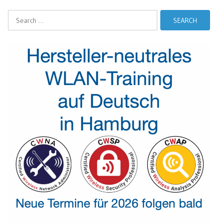
Search
for: