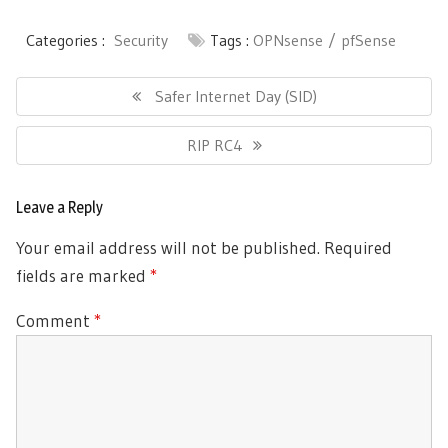
Categories :
Security
Tags :
OPNsense
pfSense
Post
navigation
Previous
Safer Internet Day (SID)
Post:
Next
RIP RC4
Post:
Leave a Reply
Your email address will not be published.
Required
fields are marked
*
Comment
*