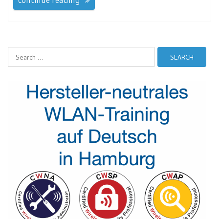
Search
for: