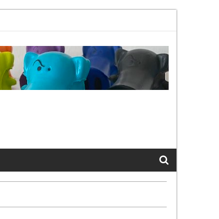
 802.11bx, again, and again …
The Cats of LinkedIn