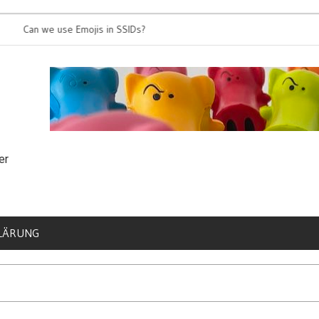
Can we use Emojis in SSIDs?
It’s time for
er
LÄRUNG