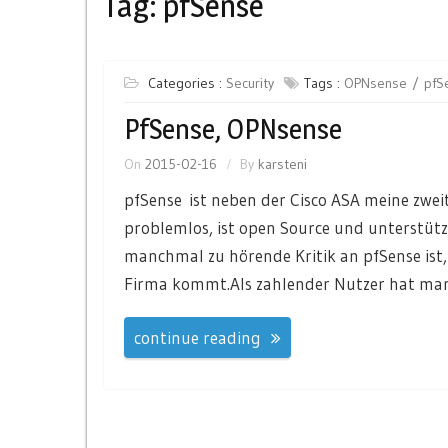
Tag:
pfSense
Categories :
Security
Tags :
OPNsense
pfS
PfSense, OPNsense
On
2015-02-16
By
karsteni
pfSense ist neben der Cisco ASA meine zweit
problemlos, ist open Source und unterstützt
manchmal zu hörende Kritik an pfSense ist,
Firma kommt.Als zahlender Nutzer hat ma
continue reading