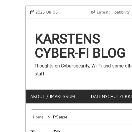
Skip
We can use Emojis in SSIDs! – The Client Compatibility
2026-08-06
Latest
to
content
KARSTENS
CYBER-FI BLOG
Thoughts on Cybersecurity, Wi-Fi and some oth
stuff
ABOUT / IMPRESSUM
DATENSCHUTZERK
Home
PfSense