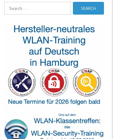
Search
for: