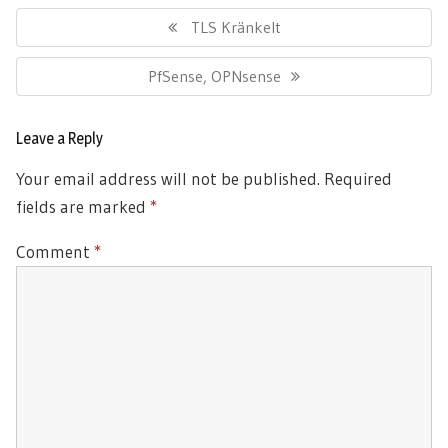
Post
navigation
Previous
TLS Kränkelt
Post:
Next
PfSense, OPNsense
Post:
Leave a Reply
Your email address will not be published.
Required
fields are marked
*
Comment
*