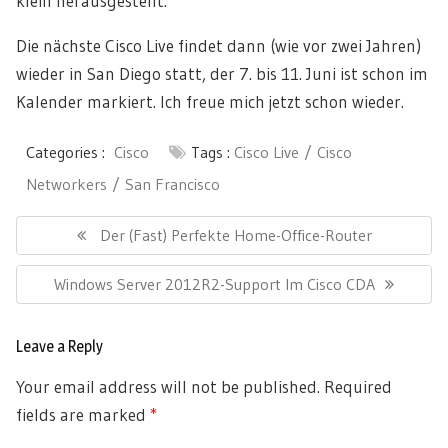
klein herausgestellt.
Die nächste Cisco Live findet dann (wie vor zwei Jahren)
wieder in San Diego statt, der 7. bis 11. Juni ist schon im
Kalender markiert. Ich freue mich jetzt schon wieder.
Categories :
Cisco
Tags :
Cisco Live
Cisco
Networkers
San Francisco
Post
navigation
Previous
Der (fast) Perfekte Home-Office-Router
Post:
Next
Windows Server 2012R2-Support Im Cisco CDA
Post:
Leave a Reply
Your email address will not be published.
Required
fields are marked
*