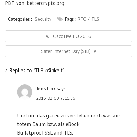
PDF
von
bettercrypto.org
.
Categories :
Security
Tags :
RFC
TLS
Post
navigation
Previous
CiscoLive EU 2016
Post:
Next
Safer Internet Day (SID)
Post:
4 Replies to “TLS kränkelt”
Jens Link
says:
2015-02-09 at 11:56
Und um das ganze zu verstehen noch was aus
totem Baum bzw. als eBook:
Bulletproof SSL and TLS: