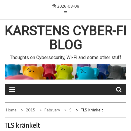
Skip
2026-08-08
to
content
KARSTENS CYBER-FI
BLOG
Thoughts on Cybersecurity, Wi-Fi and some other stuff
Home
2015
February
9
TLS Kränkelt
TLS kränkelt