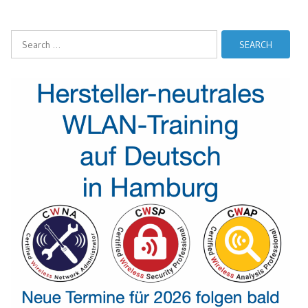
Search
for: