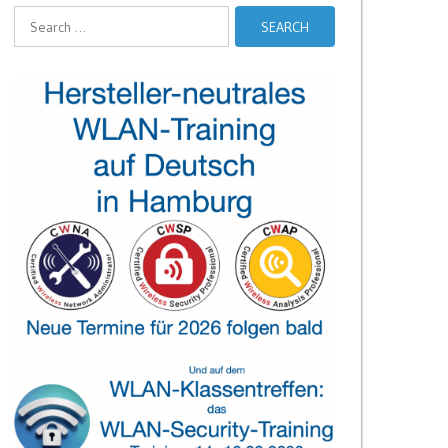
Search
for: