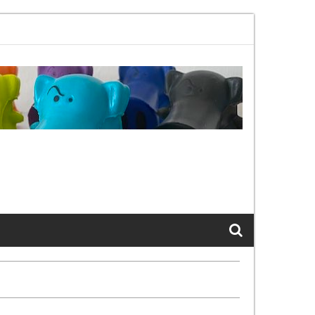
02.11bx, again, and again …
The Cats of LinkedIn