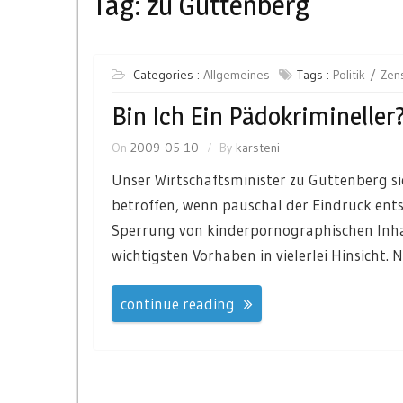
Tag:
zu Guttenberg
Categories :
Allgemeines
Tags :
Politik
Zen
Bin Ich Ein Pädokrimineller
On
2009-05-10
By
karsteni
Unser Wirtschaftsminister zu Guttenberg si
betroffen, wenn pauschal der Eindruck entst
Sperrung von kinderpornographischen Inhalt
wichtigsten Vorhaben in vielerlei Hinsicht. N
continue reading