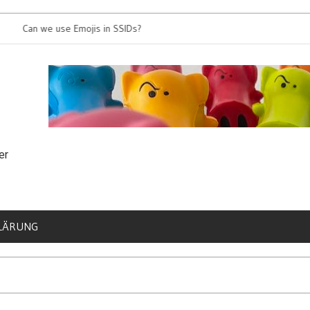
an we use Emojis in SSIDs?
It’s time for 8
er
LÄRUNG