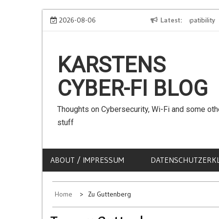
Skip
We can use Emojis in SSIDs! – The Client Compatibility
2026-08-06
Latest
C
to
content
KARSTENS
CYBER-FI BLOG
Thoughts on Cybersecurity, Wi-Fi and some oth
stuff
ABOUT / IMPRESSUM
DATENSCHUTZERK
Home
Zu Guttenberg