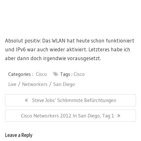
Absolut positiv: Das WLAN hat heute schon funktioniert
und IPv6 war auch wieder aktiviert. Letzteres habe ich
aber dann doch irgendwie vorausgesetzt.
Categories :
Cisco
Tags :
Cisco
Live
Networkers
San Diego
Post
navigation
Previous
Steve Jobs’ Schlimmste Befürchtungen
Post:
Next
Cisco Networkers 2012 In San Diego, Tag 1
Post:
Leave a Reply