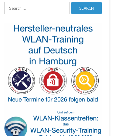
Search
for: