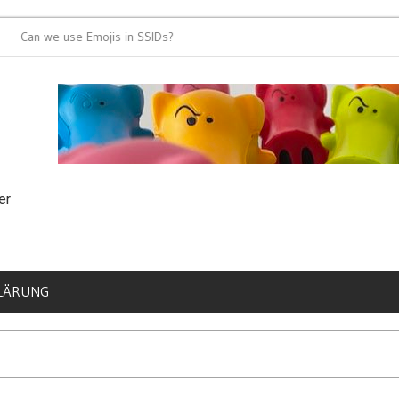
 we use Emojis in SSIDs?
It’s time for 802
er
LÄRUNG