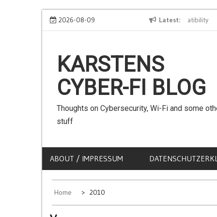
Skip
We can use Emojis in SSIDs! – The Client Compatibility
2026-08-09
Latest
Can
to
content
KARSTENS
CYBER-FI BLOG
Thoughts on Cybersecurity, Wi-Fi and some oth
stuff
ABOUT / IMPRESSUM
DATENSCHUTZERK
Home
2010