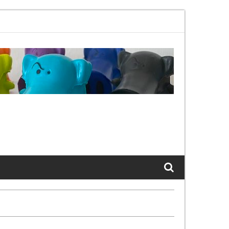
.11bx, again, and again …
The Cats of LinkedIn