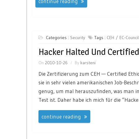
continue reading
Categories :
Security
Tags :
CEH
EC-Council
Hacker Halted Und Certified
On
2010-10-26
By
karsteni
Die Zertifizierung zum CEH — Certified Ethi
sie in sehr vielen amerikanischen Job-Besc
genug, um mal herauszufinden, was man in 
Test ist. Daher habe ich mich für die “Hack
continue reading