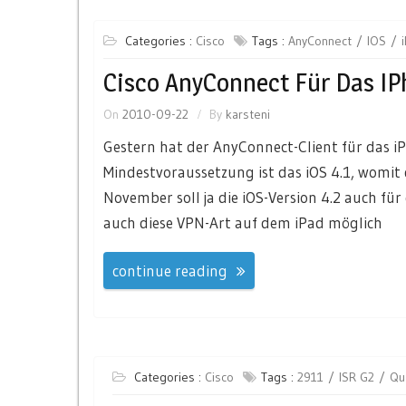
Categories :
Cisco
Tags :
AnyConnect
IOS
Cisco AnyConnect Für Das I
On
2010-09-22
By
karsteni
Gestern hat der AnyConnect-Client für das iPh
Mindestvoraussetzung ist das iOS 4.1, womit 
November soll ja die iOS-Version 4.2 auch für
auch diese VPN-Art auf dem iPad möglich
continue reading
Categories :
Cisco
Tags :
2911
ISR G2
Qua