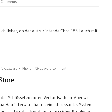
 Comments
 ich lieber, ob der aufzurüstende Cisco 1841 auch mit
ufe-Lexware
iPhone
Leave a comment
Store
der Schlüssel zu guten Verkaufszahlen. Aber wie
 Haufe-Lexware hat da ein interessantes System
g so, dass die User damit ganz sicher Probleme