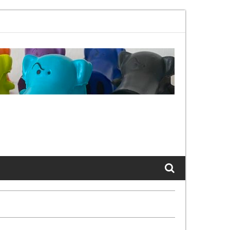
02.11bx, again, and again …
The Cats of LinkedIn