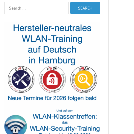
Search
for: