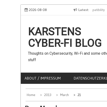
Skip
We can use Emojis in SSIDs! – The Client Compatibility
2026-08-08
Latest
C
to
content
KARSTENS
CYBER-FI BLOG
Thoughts on Cybersecurity, Wi-Fi and some oth
stuff
ABOUT / IMPRESSUM
DATENSCHUTZERK
Home
2013
March
21