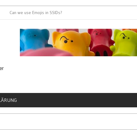
an we use Emojis in SSIDs?
It’s time for 8
er
LÄRUNG