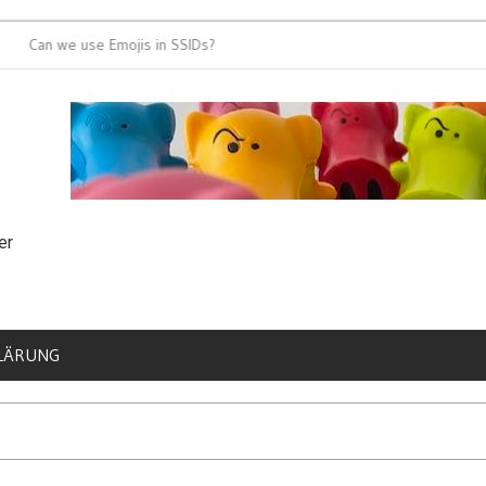
n we use Emojis in SSIDs?
It’s time for 80
er
LÄRUNG