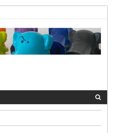
2.11bx, again, and again …
The Cats of LinkedIn