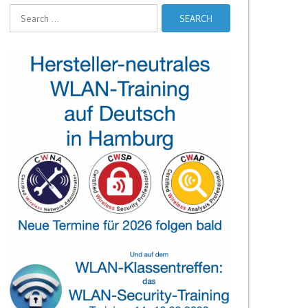
Search
for: