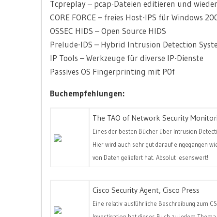
Tcpreplay – pcap-Dateien editieren und wieder
CORE FORCE – freies Host-IPS für Windows 2
OSSEC HIDS – Open Source HIDS
Prelude-IDS – Hybrid Intrusion Detection Sys
IP Tools – Werkzeuge für diverse IP-Dienste
Passives OS Fingerprinting mit P0f
Buchempfehlungen:
The TAO of Network Security Monitor
Eines der besten Bücher über Intrusion Detec
Hier wird auch sehr gut darauf eingegangen 
von Daten geliefert hat. Absolut lesenswert!
Cisco Security Agent, Cisco Press
Eine relativ ausführliche Beschreibung zum CS
Investigation hat dieses Buch zu jedem Thema