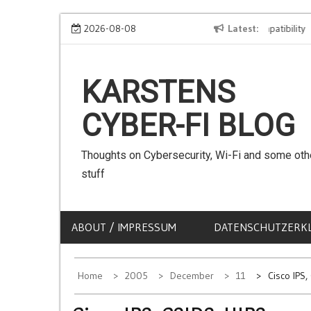
Skip
We can use Emojis in SSIDs! – The Client Compatibility
2026-08-08
Latest
Ca
to
content
KARSTENS
CYBER-FI BLOG
Thoughts on Cybersecurity, Wi-Fi and some oth
stuff
ABOUT / IMPRESSUM
DATENSCHUTZERK
Home
2005
December
11
Cisco IPS,