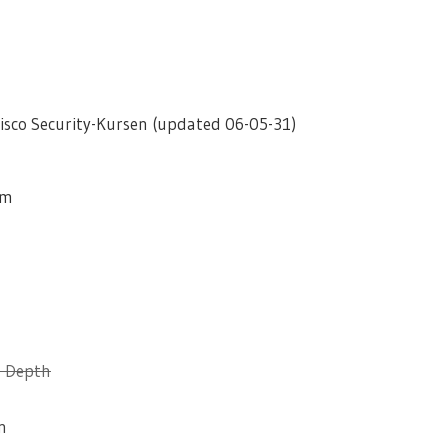
sco Security-Kursen (updated 06-05-31)
em
n Depth
n