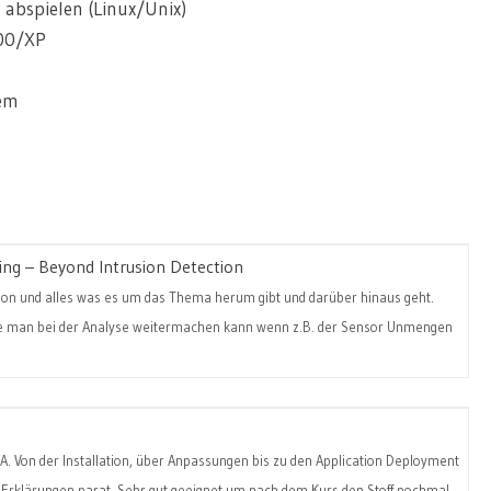
 abspielen (Linux/Unix)
000/XP
tem
ing – Beyond Intrusion Detection
tion und alles was es um das Thema herum gibt und darüber hinaus geht.
wie man bei der Analyse weitermachen kann wenn z.B. der Sensor Unmengen
A. Von der Installation, über Anpassungen bis zu den Application Deployment
 Erklärungen parat. Sehr gut geeignet um nach dem Kurs den Stoff nochmal