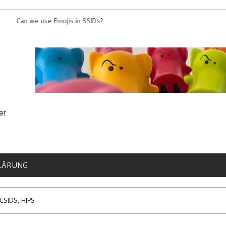
n we use Emojis in SSIDs?
It’s time for 8
er
LÄRUNG
 CSIDS, HIPS