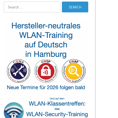
Search
for: