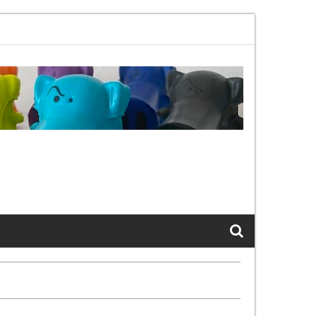
02.11bx, again, and again …
The Cats of LinkedIn