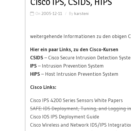
Cisco IPS, CSIDS, HIPS
On
2005-12-11
By
karsteni
weitergehende Informationen zu den obigen Ci
Hier ein paar Links, zu den Cisco-Kursen
CSIDS
– Cisco Secure Intrusion Detection Syst
IPS
– Intrusion Prevention System
HIPS
– Host Intrusion Prevention System
Cisco Links:
Cisco IPS 4200 Series Sensors White Papers
SAFE: IDS Deployment, Tuning, and Logging i
Cisco IOS IPS Deployment Guide
Cisco Wireless and Network IDS/IPS Integratio